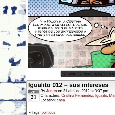
‹‹ First
‹ Prev
Next ›
Las
Igualito 012 – sus intereses
By
Jomra
on
21 abril de 2012
at
3:07 pm
Abr
21
Characters:
Cristina Fernández
,
Igualito
,
Mar
Location:
casa
└ Tags:
políticos