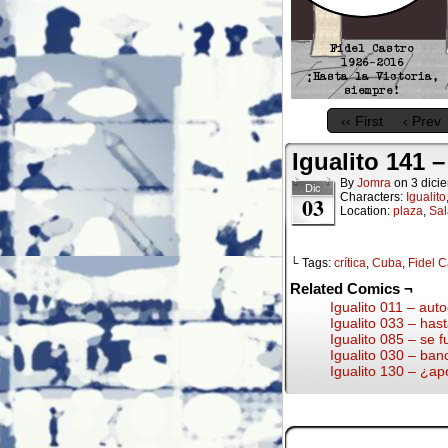
‹‹ First
‹ Prev
Igualito 141 –
By
Jomra
on
3 dici
Dic
Characters:
Igualito
03
Location:
plaza
,
Sa
└ Tags:
crítica
,
Cuba
,
Fidel C
Related Comics ¬
Igualito 011 – auto
Igualito 033 – has
Igualito 085 – se f
Igualito 030 – ban
Igualito 130 – ¿ap