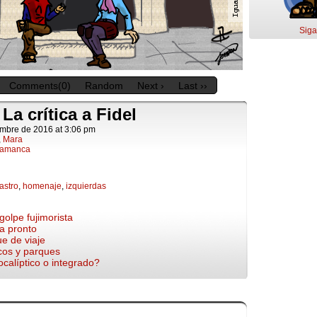
Siga
Comments(0)
Random
Next ›
Last ››
 La crítica a Fidel
embre de 2016
at
3:06 pm
,
Mara
lamanca
astro
,
homenaje
,
izquierdas
golpe fujimorista
ta pronto
ue de viaje
cos y parques
ocalíptico o integrado?