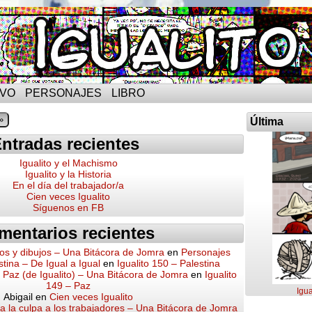
IVO
PERSONAJES
LIBRO
»
Última
ntradas recientes
Igualito y el Machismo
Igualito y la Historia
En el día del trabajador/a
Cien veces Igualito
Síguenos en FB
mentarios recientes
os y dibujos – Una Bitácora de Jomra
en
Personajes
stina – De Igual a Igual
en
Igualito 150 – Palestina
a Paz (de Igualito) – Una Bitácora de Jomra
en
Igualito
149 – Paz
Igua
Abigail
en
Cien veces Igualito
 la culpa a los trabajadores – Una Bitácora de Jomra