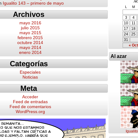
a
n
Igualito 143 – primero de mayo
L
M
Archivos
3
4
mayo 2016
10
11
julio 2015
17
18
mayo 2015
24
25
febrero 2015
31
octubre 2014
« Oct
mayo 2014
enero 2014
Al azar
Categorías
Especiales
Noticias
Meta
Acceder
Feed de entradas
Feed de comentarios
WordPress.org
Igualit