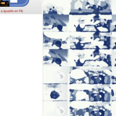
 a Igualito en FB
.