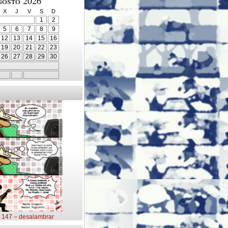
gosto 2026
X
J
V
S
D
1
2
5
6
7
8
9
12
13
14
15
16
19
20
21
22
23
26
27
28
29
30
o 147 – desalambrar