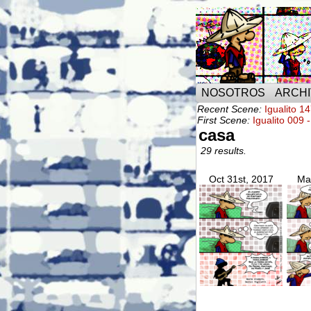
NOSOTROS
ARCH
Recent Scene:
Igualito 1
First Scene:
Igualito 009 
casa
29 results.
Oct 31st, 2017
Ma