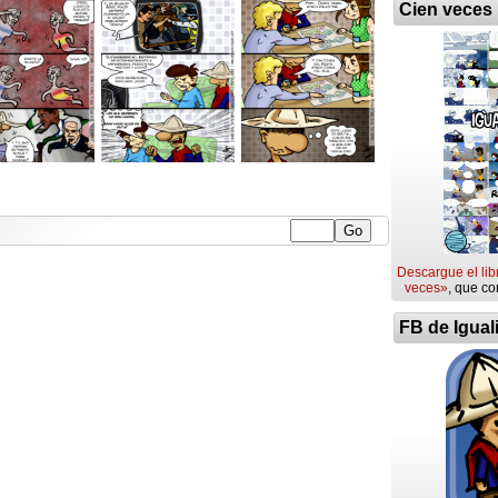
Cien veces
Descargue el lib
veces»
, que co
FB de Igual