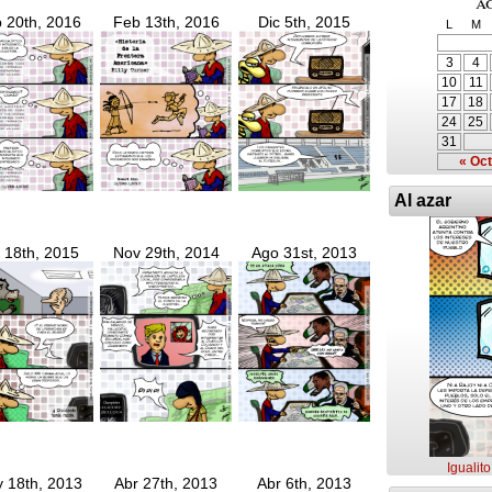
a
 20th, 2016
Feb 13th, 2016
Dic 5th, 2015
L
M
3
4
10
11
17
18
24
25
31
« Oct
Al azar
 18th, 2015
Nov 29th, 2014
Ago 31st, 2013
Igualit
 18th, 2013
Abr 27th, 2013
Abr 6th, 2013