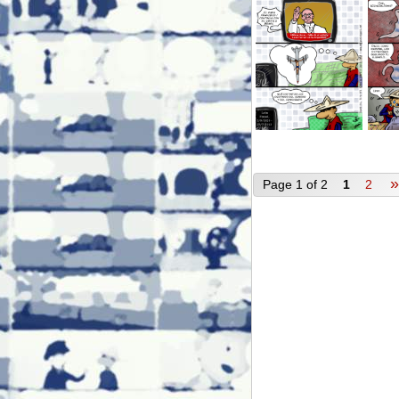
»
Page 1 of 2
1
2