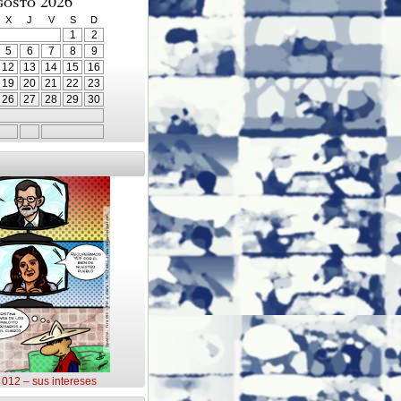
gosto 2026
X
J
V
S
D
1
2
5
6
7
8
9
12
13
14
15
16
19
20
21
22
23
26
27
28
29
30
o 012 – sus intereses