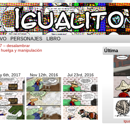
IVO
PERSONAJES
LIBRO
47 – desalambrar
- huelga y manipulación
Última
y 6th, 2017
Nov 12th, 2016
Jul 23rd, 2016
Igua