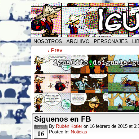
NOSOTROS
ARCHIVO
PERSONAJES
LI
‹ Prev
Síguenos en FB
By
Rubén Kotler
on
16 febrero de 2015
at
3:
Feb
16
Posted In:
Noticias