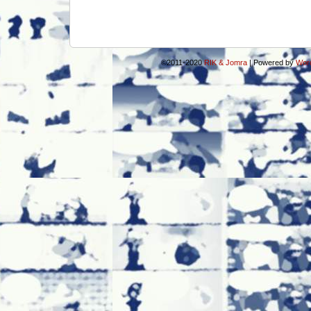
©2011-2020
RIK & Jomra
|
Powered by
Wor