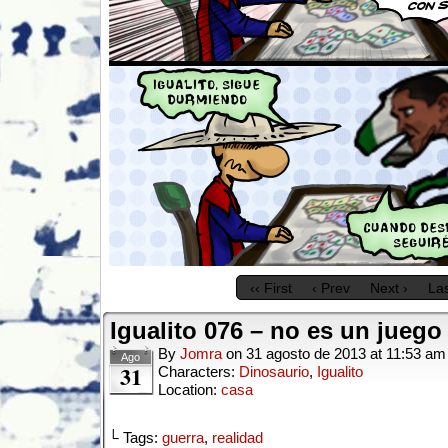
‹‹ First
‹ Prev
Next ›
Las
Igualito 076 – no es un juego
By
Jomra
on
31 agosto de 2013
at
11:53 am
Ago
31
Characters:
Dinosaurio
,
Igualito
Location:
casa
└ Tags:
guerra
,
realidad