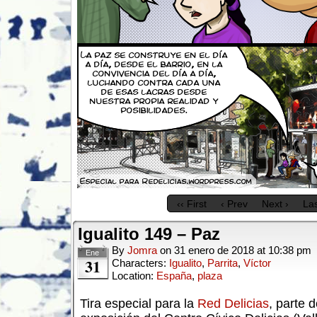
‹‹ First
‹ Prev
Next ›
Las
Igualito 149 – Paz
By
Jomra
on
31 enero de 2018
at
10:38 pm
Ene
31
Characters:
Igualito
,
Parrita
,
Víctor
Location:
España
,
plaza
Tira especial para la
Red Delicias
, parte d