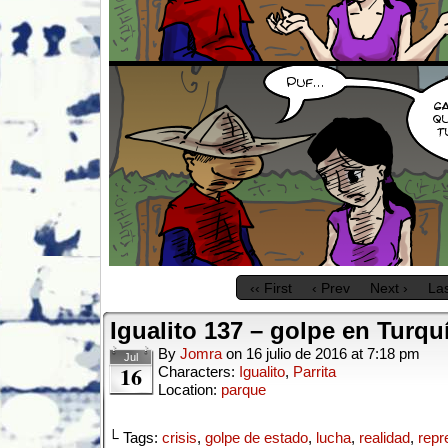
‹‹ First
‹ Prev
Next ›
Las
Igualito 137 – golpe en Turqu
By
Jomra
on
16 julio de 2016
at
7:18 pm
Jul
16
Characters:
Igualito
,
Parrita
Location:
parque
└ Tags:
crisis
,
golpe de estado
,
lucha
,
realidad
,
repr