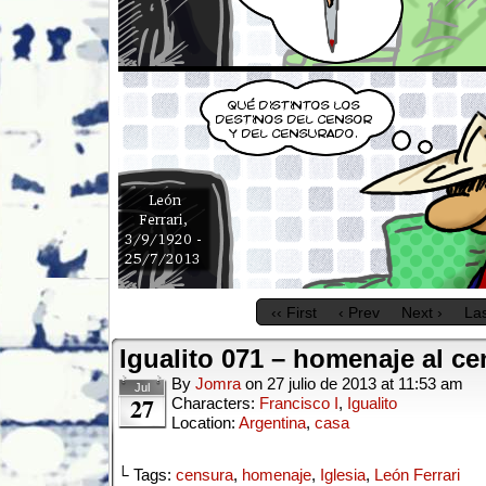
‹‹ First
‹ Prev
Next ›
Las
Igualito 071 – homenaje al c
By
Jomra
on
27 julio de 2013
at
11:53 am
Jul
27
Characters:
Francisco I
,
Igualito
Location:
Argentina
,
casa
└ Tags:
censura
,
homenaje
,
Iglesia
,
León Ferrari