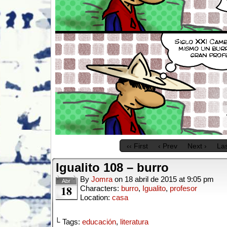
‹‹ First
‹ Prev
Next ›
Las
Igualito 108 – burro
By
Jomra
on
18 abril de 2015
at
9:05 pm
Abr
18
Characters:
burro
,
Igualito
,
profesor
Location:
casa
└ Tags:
educación
,
literatura