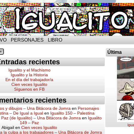
IVO
PERSONAJES
LIBRO
»
Última
ntradas recientes
Igualito y el Machismo
Igualito y la Historia
En el día del trabajador/a
Cien veces Igualito
Síguenos en FB
mentarios recientes
os y dibujos – Una Bitácora de Jomra
en
Personajes
stina – De Igual a Igual
en
Igualito 150 – Palestina
a Paz (de Igualito) – Una Bitácora de Jomra
en
Igualito
149 – Paz
Igua
Abigail
en
Cien veces Igualito
 la culpa a los trabajadores – Una Bitácora de Jomra