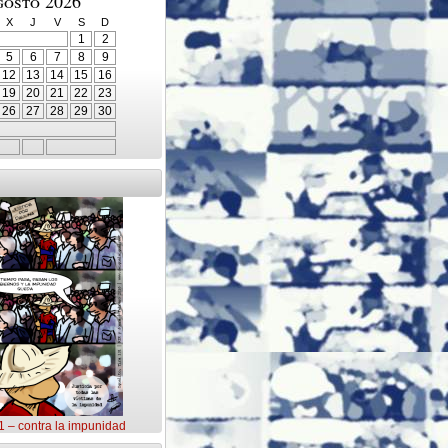
gosto 2026
X
J
V
S
D
1
2
5
6
7
8
9
12
13
14
15
16
19
20
21
22
23
26
27
28
29
30
31 – contra la impunidad