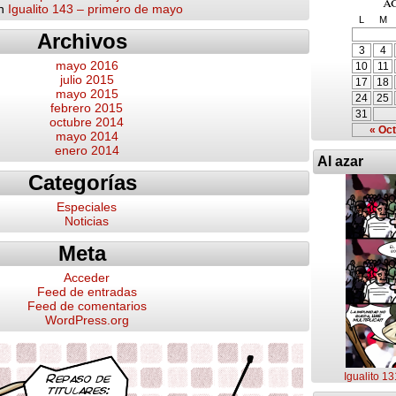
a
n
Igualito 143 – primero de mayo
L
M
Archivos
3
4
mayo 2016
10
11
julio 2015
17
18
mayo 2015
24
25
febrero 2015
31
octubre 2014
« Oct
mayo 2014
enero 2014
Al azar
Categorías
Especiales
Noticias
Meta
Acceder
Feed de entradas
Feed de comentarios
WordPress.org
Igualito 1