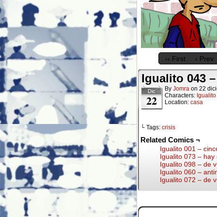
‹‹ First
‹ Prev
Igualito 043 –
By
Jomra
on
22 dic
Dic
Characters:
Igualito
22
Location:
casa
└ Tags:
crisis
Related Comics ¬
Igualito 001 – cinc
Igualito 073 – hay
Igualito 098 – de v
Igualito 060 – anti
Igualito 072 – de v