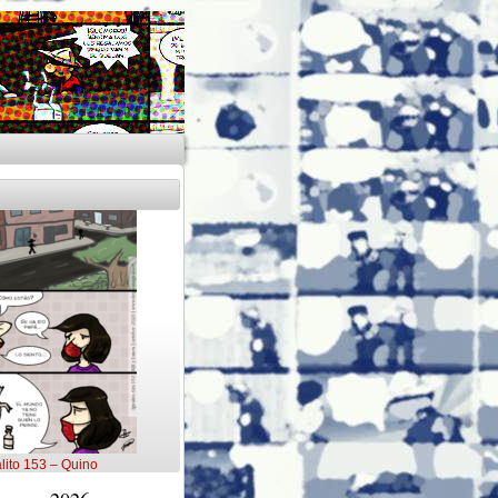
lito 153 – Quino