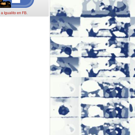
 a Igualito en FB
.