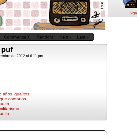
Siga
Comments(0)
Random
Next ›
Last ››
 puf
iembre de 2012
at
6:11 pm
o años igualitos
 que contarlos
uelta
militarismo
uelta