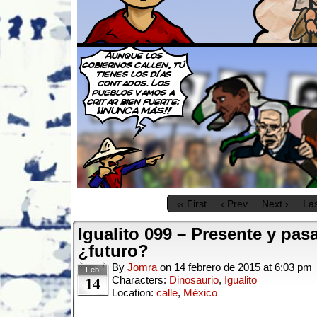
‹‹ First
‹ Prev
Next ›
Las
Igualito 099 – Presente y pa
¿futuro?
By
Jomra
on
14 febrero de 2015
at
6:03 pm
Feb
14
Characters:
Dinosaurio
,
Igualito
Location:
calle
,
México