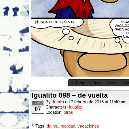
‹‹ First
‹ Prev
Next ›
Las
Igualito 098 – de vuelta
By
Jomra
on
7 febrero de 2015
at
11:40 pm
Feb
07
Characters:
Igualito
Location:
otros
└ Tags:
dd.hh.
,
realidad
,
vacaciones