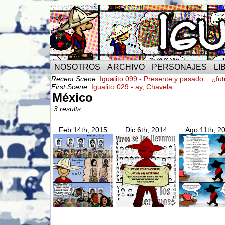
NOSOTROS
ARCHIVO
PERSONAJES
LI
Recent Scene:
Igualito 099 - Presente y pasado... ¿fu
First Scene:
Igualito 029 - ay, Chavela
México
3 results.
Feb 14th, 2015
Dic 6th, 2014
Ago 11th, 2