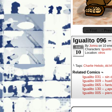
‹‹ First
‹ Prev
Igualito 096 
By
Jomra
on
10 ene
Ene
Characters:
Igualito
10
Location:
otros
└ Tags:
Charlie Hebdo
,
dd.h
Related Comics ¬
Igualito 031 – sin
Igualito 009 – hue
Igualito 065 – fan
Igualito 130 – ¿ap
Igualito 005 – pier