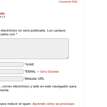
Comments RSS
ebdo
pm
|
#
 electrónico no será publicada.
Los campos
rcados con
*
*NAME
*EMAIL
—
Get a Gravatar
Website URL
 correo electrónico y web en este navegador para
mente.
 para reducir el spam.
Aprende cómo se procesan