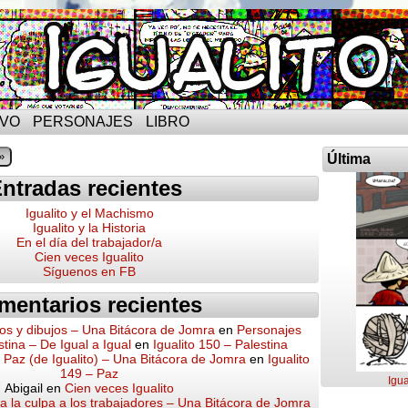
IVO
PERSONAJES
LIBRO
»
Última
ntradas recientes
Igualito y el Machismo
Igualito y la Historia
En el día del trabajador/a
Cien veces Igualito
Síguenos en FB
mentarios recientes
os y dibujos – Una Bitácora de Jomra
en
Personajes
stina – De Igual a Igual
en
Igualito 150 – Palestina
a Paz (de Igualito) – Una Bitácora de Jomra
en
Igualito
149 – Paz
Igua
Abigail
en
Cien veces Igualito
 la culpa a los trabajadores – Una Bitácora de Jomra