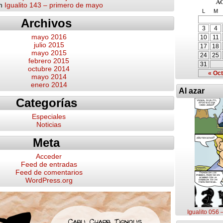
a
n
Igualito 143 – primero de mayo
L
M
Archivos
3
4
mayo 2016
10
11
julio 2015
17
18
mayo 2015
24
25
febrero 2015
31
octubre 2014
« Oct
mayo 2014
enero 2014
Al azar
Categorías
Especiales
Noticias
Meta
Acceder
Feed de entradas
Feed de comentarios
WordPress.org
Igualito 056 