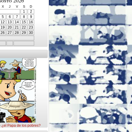
gosto 2026
X
J
V
S
D
1
2
5
6
7
8
9
12
13
14
15
16
19
20
21
22
23
26
27
28
29
30
– ¿el Papa de los pobres?