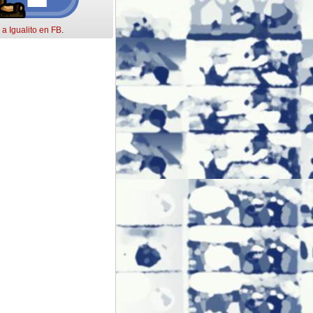
 a Igualito en FB
.