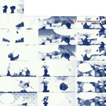
©2011-2020
RIK & Jomra
|
Powered by
Wor