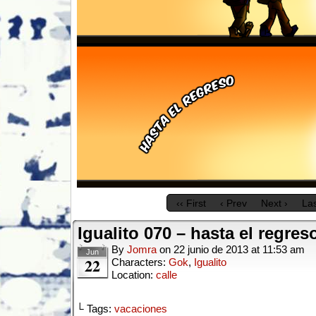
‹‹ First
‹ Prev
Next ›
Las
Igualito 070 – hasta el regres
By
Jomra
on
22 junio de 2013
at
11:53 am
Jun
22
Characters:
Gok
,
Igualito
Location:
calle
└ Tags:
vacaciones