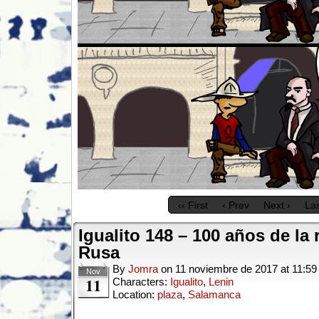
‹‹ First
‹ Prev
Next ›
Las
Igualito 148 – 100 años de la
Rusa
By
Jomra
on
11 noviembre de 2017
at
11:59
Nov
11
Characters:
Igualito
,
Lenin
Location:
plaza
,
Salamanca