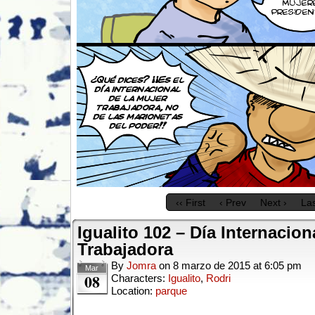
‹‹ First
‹ Prev
Next ›
Las
Igualito 102 – Día Internacion
Trabajadora
By
Jomra
on
8 marzo de 2015
at
6:05 pm
Mar
08
Characters:
Igualito
,
Rodri
Location:
parque