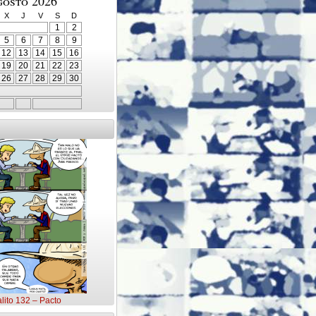
gosto 2026
X
J
V
S
D
1
2
5
6
7
8
9
12
13
14
15
16
19
20
21
22
23
26
27
28
29
30
alito 132 – Pacto