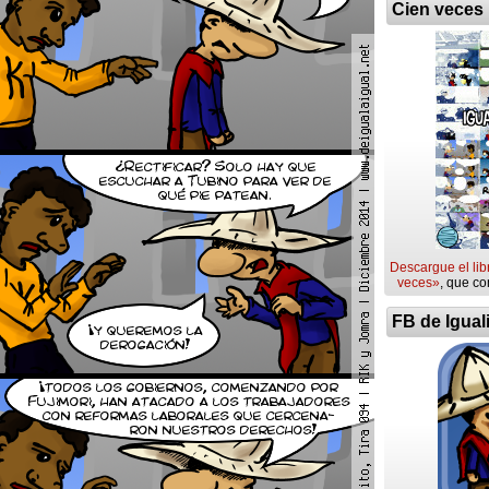
Cien veces
Descargue el lib
veces»
, que co
FB de Igual