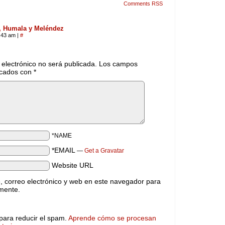
Comments RSS
o, Humala y Meléndez
1:43 am
|
#
 electrónico no será publicada.
Los campos
rcados con
*
*NAME
*EMAIL
—
Get a Gravatar
Website URL
 correo electrónico y web en este navegador para
mente.
 para reducir el spam.
Aprende cómo se procesan