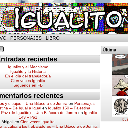
IVO
PERSONAJES
LIBRO
»
Última
ntradas recientes
Igualito y el Machismo
Igualito y la Historia
En el día del trabajador/a
Cien veces Igualito
Síguenos en FB
mentarios recientes
os y dibujos – Una Bitácora de Jomra
en
Personajes
stina – De Igual a Igual
en
Igualito 150 – Palestina
a Paz (de Igualito) – Una Bitácora de Jomra
en
Igualito
149 – Paz
Igua
Abigail
en
Cien veces Igualito
 la culpa a los trabajadores – Una Bitácora de Jomra