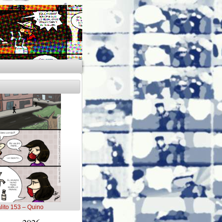
lito 153 – Quino