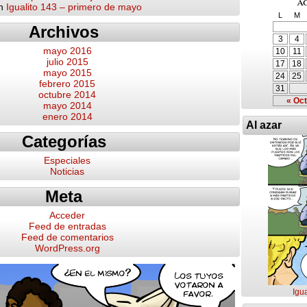
a
n
Igualito 143 – primero de mayo
L
M
Archivos
3
4
mayo 2016
10
11
julio 2015
17
18
mayo 2015
24
25
febrero 2015
31
octubre 2014
« Oct
mayo 2014
enero 2014
Al azar
Categorías
Especiales
Noticias
Meta
Acceder
Feed de entradas
Feed de comentarios
WordPress.org
Igu