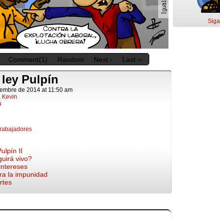
Siga
Comment(1)
Random
Next ›
Last ››
 ley Pulpín
iembre de 2014
at
11:50 am
,
Kevin
ú
trabajadores
ulpín II
guirá vivo?
 intereses
tra la impunidad
rtes