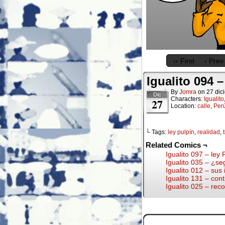
‹‹ First
‹ Prev
Igualito 094 –
By
Jomra
on
27 dic
Dic
Characters:
Igualito
27
Location:
calle
,
Per
└ Tags:
ley pulpín
,
realidad
,
Related Comics ¬
Igualito 097 – ley P
Igualito 035 – ¿se
Igualito 012 – sus
Igualito 131 – con
Igualito 025 – reco