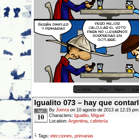
‹‹ First
‹ Prev
Next ›
Las
Igualito 073 – hay que contar
By
Jomra
on
10 agosto de 2013
at
12:15 pm
Ago
10
Characters:
Igualito
,
Miguel
Location:
Argentina
,
cafetería
└ Tags:
elecciones
,
primarias