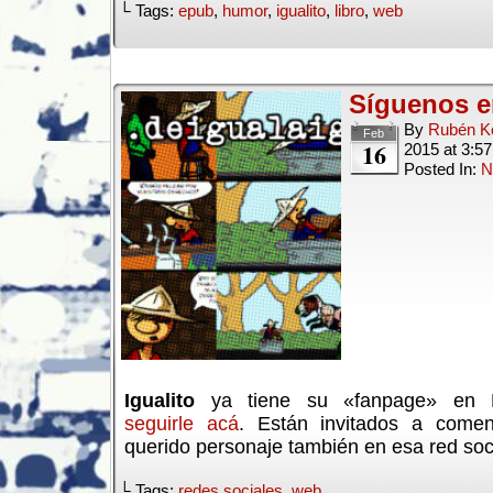
└ Tags:
epub
,
humor
,
igualito
,
libro
,
web
Síguenos e
By
Rubén Ko
Feb
16
2015
at
3:5
Posted In:
N
Igualito
ya tiene su «fanpage» en 
seguirle acá
. Están invitados a comen
querido personaje también en esa red soci
└ Tags:
redes sociales
,
web