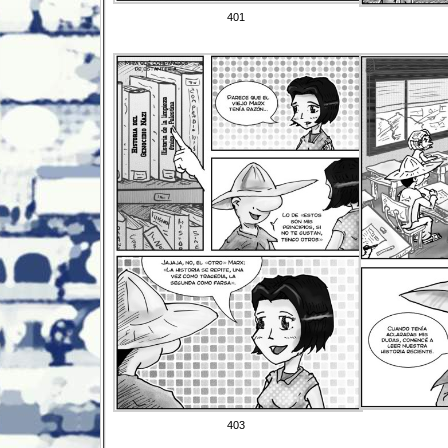
401
403