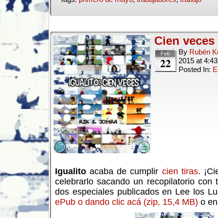
Cien veces 
By
Rubén Ko
Feb
22
2015
at
4:4
Posted In:
E
Igualito
acaba de cumplir
cien tiras
. ¡C
celebrarlo sacando un recopilatorio con t
dos especiales publicados en Lee los L
ePub o dando clic acá (zip, 15,4 MB)
o en