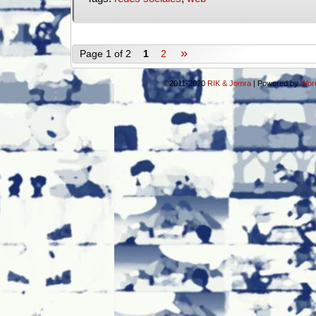
»
Page 1 of 2
1
2
©2011-2020
RIK & Jomra
|
Powered by
Wor