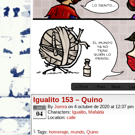
‹‹ First
‹ Prev
Next ›
Las
Igualito 153 – Quino
By
Jomra
on
4 octubre de 2020
at
12:37 pm
Oct
04
Characters:
Igualito
,
Mafalda
Location:
calle
└ Tags:
homenaje
,
mundo
,
Quino