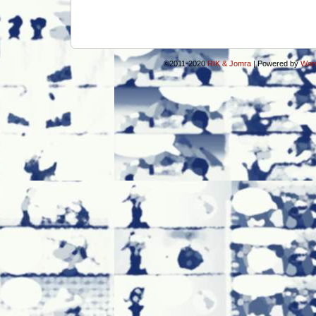
©2011-2020
RIK & Jomra
|
Powered by
Wor