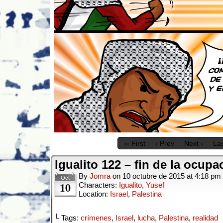
‹‹ First
‹ Prev
Next ›
Las
Igualito 122 – fin de la ocupa
By
Jomra
on
10 octubre de 2015
at
4:18 pm
Oct
10
Characters:
Igualito
,
Yusef
Location:
Israel
,
Palestina
└ Tags:
crímenes
,
Israel
,
lucha
,
Palestina
,
realidad