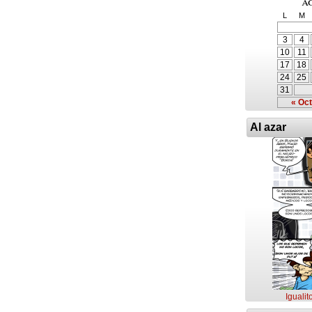
a
L
M
3
4
10
11
17
18
24
25
31
« Oct
Al azar
Igualit