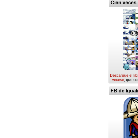
Cien veces
Descargue el lib
veces»
, que co
FB de Igual