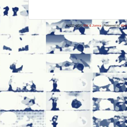
©2011-2020
RIK & Jomra
|
Powered by
Wor