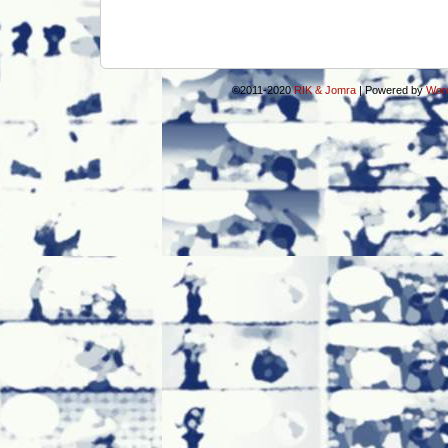
©2011-2020
RIK & Jomra
|
Powered by
Wor