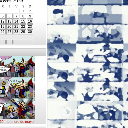
gosto 2026
X
J
V
S
D
1
2
5
6
7
8
9
12
13
14
15
16
19
20
21
22
23
26
27
28
29
30
062 – primero de mayo