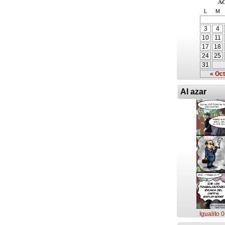
a
L
M
3
4
10
11
17
18
24
25
31
« Oct
Al azar
Igualito 