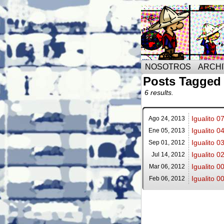
NOSOTROS
ARCH
Posts Tagged
6 results.
Igualito 0
Ago 24,
2013
Igualito 
Ene 05,
2013
Igualito 0
Sep 01,
2012
Igualito 0
Jul 14,
2012
Igualito 0
Mar 06,
2012
Igualito 
Feb 06,
2012