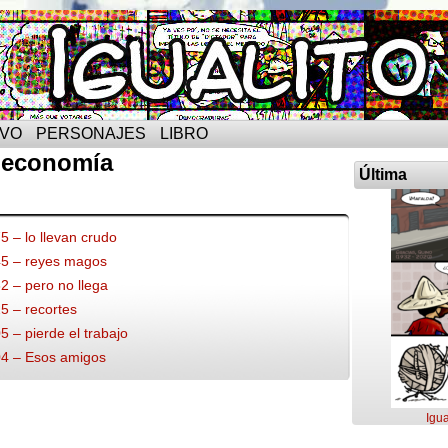
IVO
PERSONAJES
LIBRO
 economía
Última
75 – lo llevan crudo
045 – reyes magos
32 – pero no llega
25 – recortes
05 – pierde el trabajo
004 – Esos amigos
Igua