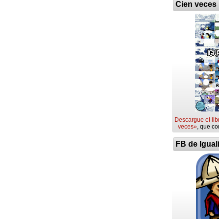
Cien veces
Descargue el lib
veces»
, que co
FB de Igual