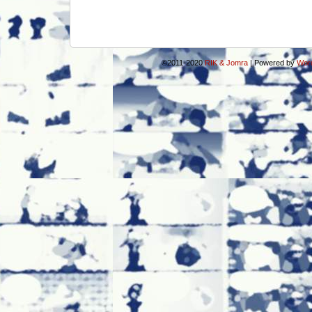
©2011-2020
RIK & Jomra
|
Powered by
Wor