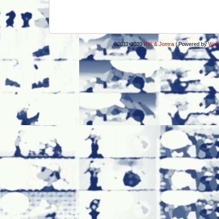
©2011-2020
RIK & Jomra
|
Powered by
Wor